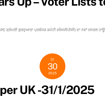
s Up – Voter Lists t
੍ਰੋਮਣੀ ਗੁਰਦੁਆਰਾ ਪ੍ਰਬੰਧਕ ਕਮੇਟੀ (ਐਸਜੀਪੀਸੀ) ਦਾ ਨਵਾਂ ਜਨਰਲ ਹਾਊਸ ਚ
01
30
2025
per UK -31/1/2025