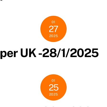
01
27
2025
per UK -28/1/2025
01
25
2025