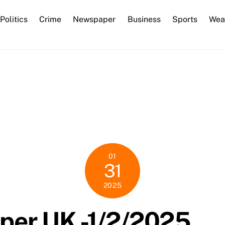
Back
Politics
Crime
Newspaper
Business
Sports
Wea
To
Top
01
31
2025
per UK -1/2/2025