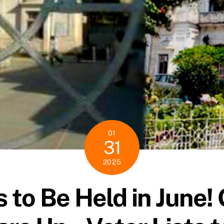
01
31
2025
 to Be Held in June!