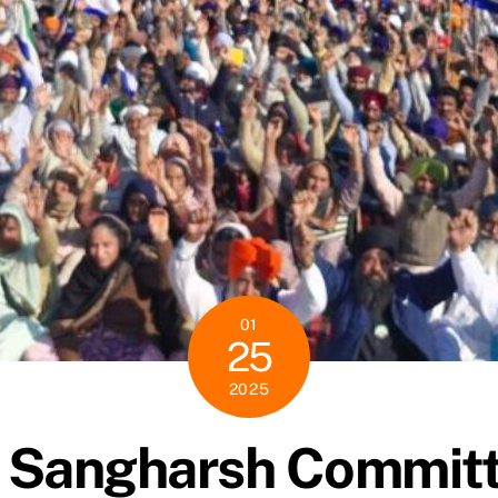
01
25
2025
 Sangharsh Committ