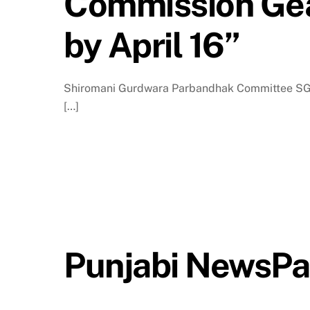
Commission Gear
by April 16”
Shiromani Gurdwara Parbandhak Committee SGPC ਸ਼
[…]
Punjabi NewsPa