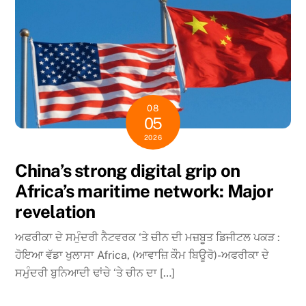
08
05
2026
China’s strong digital grip on
Africa’s maritime network: Major
revelation
ਅਫਰੀਕਾ ਦੇ ਸਮੁੰਦਰੀ ਨੈਟਵਰਕ ‘ਤੇ ਚੀਨ ਦੀ ਮਜ਼ਬੂਤ ਡਿਜੀਟਲ ਪਕੜ :
ਹੋਇਆ ਵੱਡਾ ਖੁਲਾਸਾ Africa, (ਆਵਾਜ਼ਿ ਕੌਮ ਬਿਊਰੋ)-ਅਫਰੀਕਾ ਦੇ
ਸਮੁੰਦਰੀ ਬੁਨਿਆਦੀ ਢਾਂਚੇ ‘ਤੇ ਚੀਨ ਦਾ […]