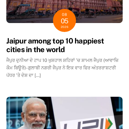
08
05
2026
Jaipur among top 10 happiest
cities in the world
ਜੈਪੁਰ ਦੁਨੀਆ ਦੇ ਟਾਪ 10 ਖੁਸ਼ਹਾਲ ਸ਼ਹਿਰਾਂ ’ਚ ਸ਼ਾਮਲ ਜੈਪੁਰ (ਆਵਾਜ਼ਿ
ਕੌਮ ਬਿਊਰੋ)- ਗੁਲਾਬੀ ਨਗਰੀ ਜੈਪੁਰ ਨੇ ਇਕ ਵਾਰ ਫਿਰ ਅੰਤਰਰਾਸ਼ਟਰੀ
ਪੱਧਰ ’ਤੇ ਦੇਸ਼ ਦਾ […]