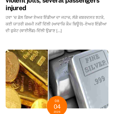
violent jolts, several passengers
injured
ਹਵਾ ‘ਚ ਡੋਲ ਗਿਆ ਏਅਰ ਇੰਡੀਆ ਦਾ ਜਹਾਜ਼, ਲੱਗੇ ਜ਼ਬਰਦਸਤ ਝਟਕੇ,
ਕਈ ਯਾਤਰੀ ਜ਼ਖ਼ਮੀ ਨਵੀਂ ਦਿੱਲੀ (ਆਵਾਜ਼ਿ ਕੌਮ ਬਿਊਰੋ)- ਏਅਰ ਇੰਡੀਆ
ਦੀ ਫੁਕੇਟ (ਥਾਈਲੈਂਡ)-ਦਿੱਲੀ ਉਡਾਣ […]
08
04
2026