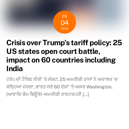
08
04
2026
Crisis over Trump’s tariff policy: 25
US states open court battle,
impact on 60 countries including
India
ਟਰੰਪ ਦੀ ਟੈਰਿਫ ਨੀਤੀ ‘ਤੇ ਸੰਕਟ: 25 ਅਮਰੀਕੀ ਰਾਜਾਂ ਨੇ ਅਦਾਲਤ ‘ਚ
ਖੋਲ੍ਹਿਆ ਮੋਰਚਾ, ਭਾਰਤ ਸਣੇ 60 ਦੇਸ਼ਾਂ ‘ਤੇ ਅਸਰ Washington,
(ਆਵਾਜ਼ਿ ਕੌਮ ਬਿਊਰੋ)-ਅਮਰੀਕੀ ਰਾਸ਼ਟਰਪਤੀ […]