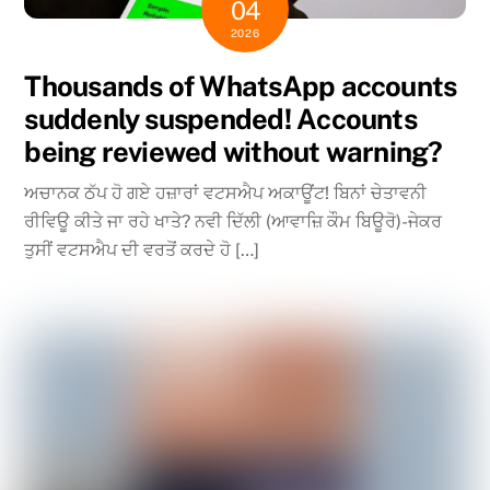
04
2026
Thousands of WhatsApp accounts
suddenly suspended! Accounts
being reviewed without warning?
ਅਚਾਨਕ ਠੱਪ ਹੋ ਗਏ ਹਜ਼ਾਰਾਂ ਵਟਸਐਪ ਅਕਾਊਂਟ! ਬਿਨਾਂ ਚੇਤਾਵਨੀ
ਰੀਵਿਊ ਕੀਤੇ ਜਾ ਰਹੇ ਖਾਤੇ? ਨਵੀ ਦਿੱਲੀ (ਆਵਾਜ਼ਿ ਕੌਮ ਬਿਊਰੋ)-ਜੇਕਰ
ਤੁਸੀਂ ਵਟਸਐਪ ਦੀ ਵਰਤੋਂ ਕਰਦੇ ਹੋ […]