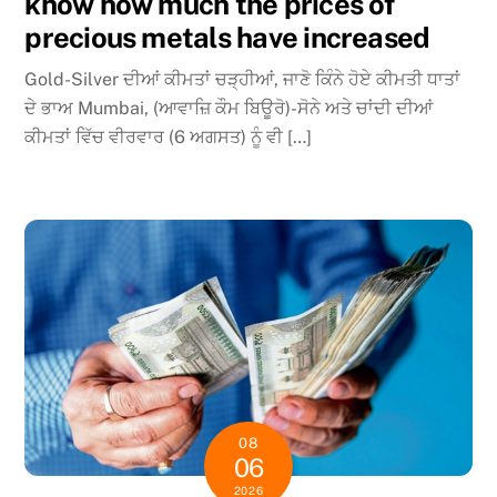
know how much the prices of
precious metals have increased
Gold-Silver ਦੀਆਂ ਕੀਮਤਾਂ ਚੜ੍ਹੀਆਂ, ਜਾਣੋ ਕਿੰਨੇ ਹੋਏ ਕੀਮਤੀ ਧਾਤਾਂ
ਦੇ ਭਾਅ Mumbai, (ਆਵਾਜ਼ਿ ਕੌਮ ਬਿਊਰੋ)-ਸੋਨੇ ਅਤੇ ਚਾਂਦੀ ਦੀਆਂ
ਕੀਮਤਾਂ ਵਿੱਚ ਵੀਰਵਾਰ (6 ਅਗਸਤ) ਨੂੰ ਵੀ […]
08
06
2026