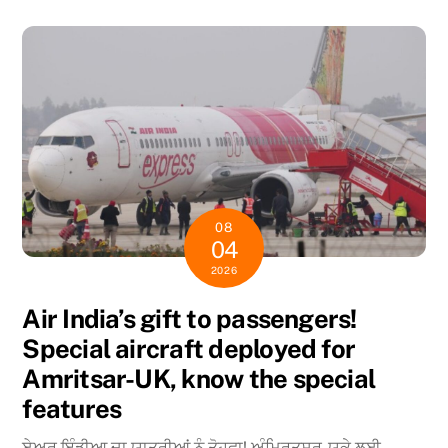
08
04
2026
Air India’s gift to passengers!
Special aircraft deployed for
Amritsar-UK, know the special
features
ਏਅਰ ਇੰਡੀਆ ਦਾ ਯਾਤਰੀਆਂ ਨੂੰ ਤੋਹਫਾ! ਅੰਮ੍ਰਿਤਸਰ-ਯੂਕੇ ਲਈ