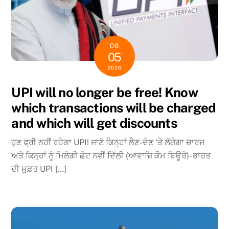
08
05
2026
UPI will no longer be free! Know
which transactions will be charged
and which will get discounts
ਹੁਣ ਫ੍ਰੀ ਨਹੀਂ ਰਹੇਗਾ UPI! ਜਾਣੋ ਕਿਨ੍ਹਾਂ ਲੈਣ-ਦੇਣ ‘ਤੇ ਲੱਗੇਗਾ ਚਾਰਜ
ਅਤੇ ਕਿਨ੍ਹਾਂ ਨੂੰ ਮਿਲੇਗੀ ਛੋਟ ਨਵੀਂ ਦਿੱਲੀ (ਆਵਾਜ਼ਿ ਕੌਮ ਬਿਊਰੋ)- ਭਾਰਤ
ਦੀ ਮੁਫ਼ਤ UPI […]