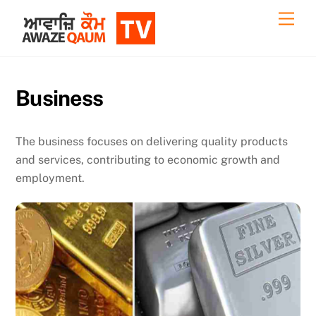
Skip
Back
Men
to
To
content
Top
Business
The business focuses on delivering quality products
and services, contributing to economic growth and
employment.