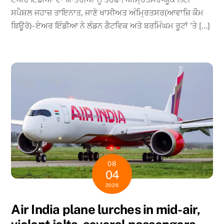
ਸਪੈਸ਼ਲ ਜਹਾਜ਼ ਤਾਇਨਾਤ, ਜਾਣੋ ਖਾਸੀਅਤ ਅੰਮ੍ਰਿਤਸਰ(ਆਵਾਜ਼ਿ ਕੌਮ
ਬਿਊਰੋ)- ਏਅਰ ਇੰਡੀਆ ਨੇ ਲੰਡਨ ਗੈਟਵਿਕ ਅਤੇ ਬਰਮਿੰਘਮ ਰੂਟਾਂ ‘ਤੇ […]
08
04
2026
Air India plane lurches in mid-air,