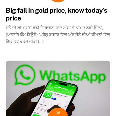
Big fall in gold price, know today’s
price
ਸੋਨੇ ਦੀ ਕੀਮਤ ‘ਚ ਵੱਡੀ ਗਿਰਾਵਟ, ਜਾਣੋ ਅੱਜ ਦੀ ਕੀਮਤ ਨਵੀਂ ਦਿੱਲੀ,
(ਆਵਾਜ਼ਿ ਕੌਮ ਬਿਊਰੋ)-ਘਰੇਲੂ ਬਾਜ਼ਾਰ ਵਿੱਚ ਅੱਜ ਸੋਨੇ ਦੀਆਂ ਕੀਮਤਾਂ ਵਿਚ
ਗਿਰਾਵਟ ਦਰਜ ਕੀਤੀ […]
08