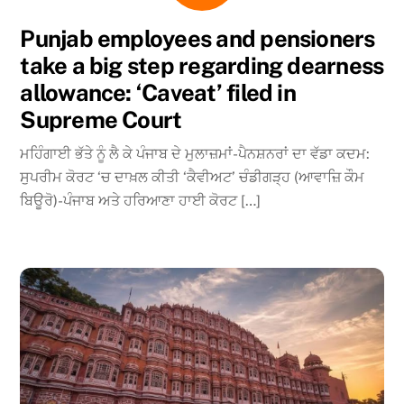
Punjab employees and pensioners
take a big step regarding dearness
allowance: ‘Caveat’ filed in
Supreme Court
ਮਹਿੰਗਾਈ ਭੱਤੇ ਨੂੰ ਲੈ ਕੇ ਪੰਜਾਬ ਦੇ ਮੁਲਾਜ਼ਮਾਂ-ਪੈਨਸ਼ਨਰਾਂ ਦਾ ਵੱਡਾ ਕਦਮ:
ਸੁਪਰੀਮ ਕੋਰਟ ‘ਚ ਦਾਖ਼ਲ ਕੀਤੀ ‘ਕੈਵੀਅਟ’ ਚੰਡੀਗੜ੍ਹ (ਆਵਾਜ਼ਿ ਕੌਮ
ਬਿਊਰੋ)-ਪੰਜਾਬ ਅਤੇ ਹਰਿਆਣਾ ਹਾਈ ਕੋਰਟ […]