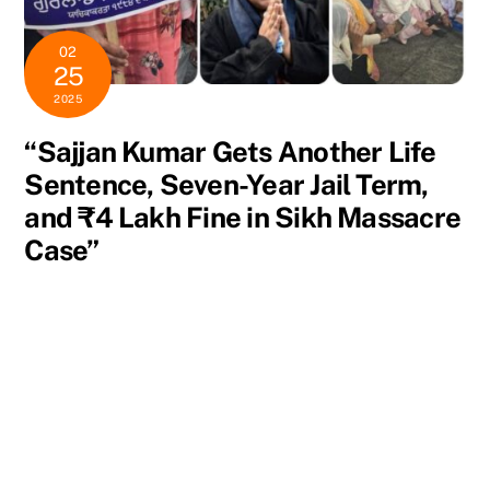
02
25
2025
“Sajjan Kumar Gets Another Life
Sentence, Seven-Year Jail Term,
and ₹4 Lakh Fine in Sikh Massacre
Case”