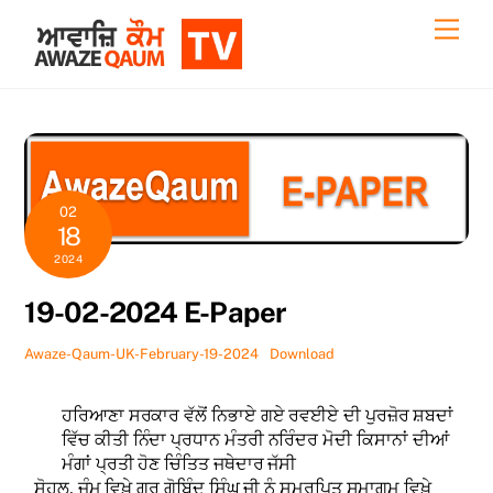
Skip
Back
Men
to
To
content
Top
02
18
2024
19-02-2024 E-Paper
Awaze-Qaum-UK-February-19-2024
Download
ਹਰਿਆਣਾ ਸਰਕਾਰ ਵੱਲੋਂ ਨਿਭਾਏ ਗਏ ਰਵਈਏ ਦੀ ਪੁਰਜ਼ੋਰ ਸ਼ਬਦਾਂ
ਵਿੱਚ ਕੀਤੀ ਨਿੰਦਾ ਪ੍ਰਧਾਨ ਮੰਤਰੀ ਨਰਿੰਦਰ ਮੋਦੀ ਕਿਸਾਨਾਂ ਦੀਆਂ
ਮੰਗਾਂ ਪ੍ਰਤੀ ਹੋਣ ਚਿੰਤਿਤ ਜਥੇਦਾਰ ਜੱਸੀ
ਸੋਹਲ, ਜੰਮੂ ਵਿਖ਼ੇ ਗੁਰੂ ਗੋਬਿੰਦ ਸਿੰਘ ਜੀ ਨੂੰ ਸਮਰਪਿਤ ਸਮਾਗਮ ਵਿਖ਼ੇ