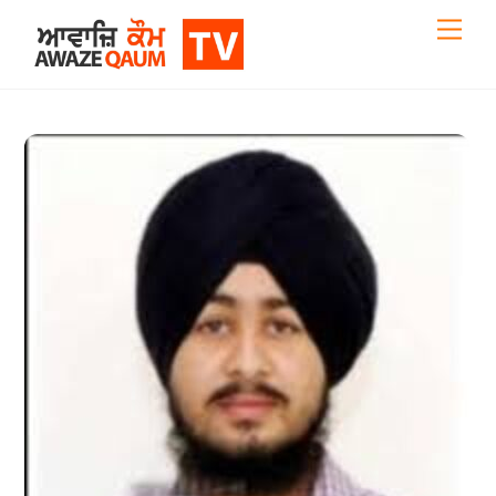
Skip
Back
Men
to
To
content
Top