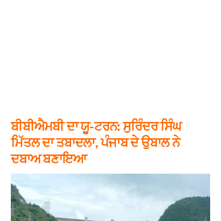
ਬੀਬੀਐਮਬੀ ਦਾ ਯੂ-ਟਰਨ: ਸੁਰਿੰਦਰ ਸਿੰਘ
ਮਿੱਤਲ ਦਾ ਤਬਾਦਲਾ, ਪੰਜਾਬ ਦੇ ਉਬਾਲ ਨੇ
ਦਬਾਅ ਬਣਾਇਆ