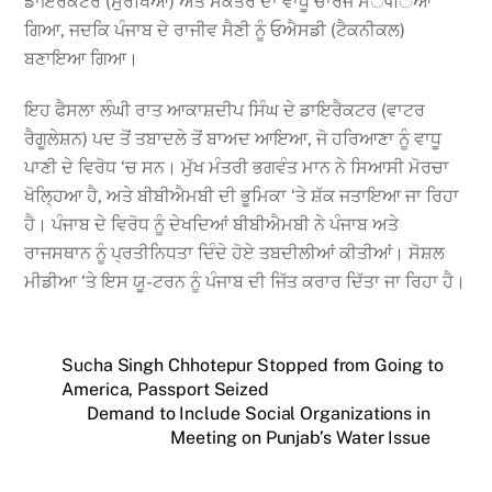
ਡਾਇਰੈਕਟਰ (ਸੁਰੱਖਿਆ) ਅਤੇ ਸਕੱਤਰ ਦਾ ਵਾਧੂ ਚਾਰਜ ਸੌंपਿਆ
ਗਿਆ, ਜਦਕਿ ਪੰਜਾਬ ਦੇ ਰਾਜੀਵ ਸੈਣੀ ਨੂੰ ਓਐਸਡੀ (ਟੈਕਨੀਕਲ)
ਬਣਾਇਆ ਗਿਆ।
ਇਹ ਫੈਸਲਾ ਲੰਘੀ ਰਾਤ ਆਕਾਸ਼ਦੀਪ ਸਿੰਘ ਦੇ ਡਾਇਰੈਕਟਰ (ਵਾਟਰ
ਰੈਗੂਲੇਸ਼ਨ) ਪਦ ਤੋਂ ਤਬਾਦਲੇ ਤੋਂ ਬਾਅਦ ਆਇਆ, ਜੋ ਹਰਿਆਣਾ ਨੂੰ ਵਾਧੂ
ਪਾਣੀ ਦੇ ਵਿਰੋਧ ‘ਚ ਸਨ। ਮੁੱਖ ਮੰਤਰੀ ਭਗਵੰਤ ਮਾਨ ਨੇ ਸਿਆਸੀ ਮੋਰਚਾ
ਖੋਲ੍ਹਿਆ ਹੈ, ਅਤੇ ਬੀਬੀਐਮਬੀ ਦੀ ਭੂਮਿਕਾ ‘ਤੇ ਸ਼ੱਕ ਜਤਾਇਆ ਜਾ ਰਿਹਾ
ਹੈ। ਪੰਜਾਬ ਦੇ ਵਿਰੋਧ ਨੂੰ ਦੇਖਦਿਆਂ ਬੀਬੀਐਮਬੀ ਨੇ ਪੰਜਾਬ ਅਤੇ
ਰਾਜਸਥਾਨ ਨੂੰ ਪ੍ਰਤੀਨਿਧਤਾ ਦਿੰਦੇ ਹੋਏ ਤਬਦੀਲੀਆਂ ਕੀਤੀਆਂ। ਸੋਸ਼ਲ
ਮੀਡੀਆ ‘ਤੇ ਇਸ ਯੂ-ਟਰਨ ਨੂੰ ਪੰਜਾਬ ਦੀ ਜਿੱਤ ਕਰਾਰ ਦਿੱਤਾ ਜਾ ਰਿਹਾ ਹੈ।
Sucha Singh Chhotepur Stopped from Going to
America, Passport Seized
Demand to Include Social Organizations in
Meeting on Punjab’s Water Issue