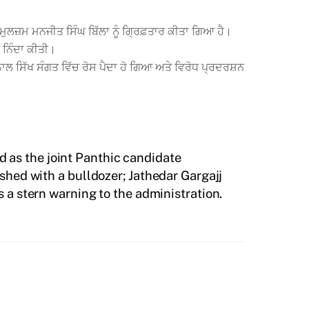
ੇ ਮੁਲਜ਼ਮ ਮਨਜੀਤ ਸਿੰਘ ਬਿੱਲਾ ਨੂੰ ਗ੍ਰਿਫ਼ਤਾਰ ਕੀਤਾ ਗਿਆ ਹੈ।
ੇ ਨਿੰਦਾ ਕੀਤੀ।
ਲ ਸਿੱਖ ਸੰਗਤ ਵਿੱਚ ਰੋਸ ਪੈਦਾ ਹੋ ਗਿਆ ਅਤੇ ਵਿਰੋਧ ਪ੍ਰਦਰਸ਼ਨ
 as the joint Panthic candidate
shed with a bulldozer; Jathedar Gargajj
s a stern warning to the administration.