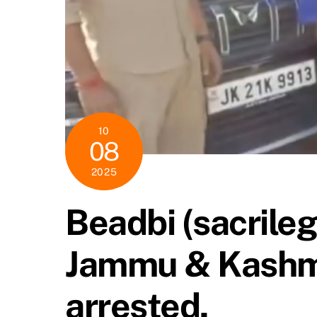
10
08
2025
Beadbi (sacrileg
Jammu & Kashmir
arrested.