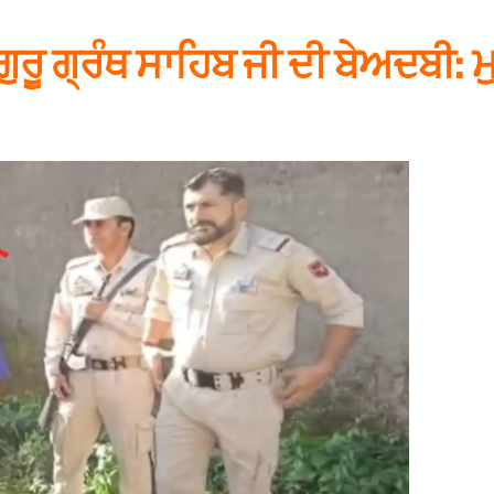
ਚ ਗੁਰੂ ਗ੍ਰੰਥ ਸਾਹਿਬ ਜੀ ਦੀ ਬੇਅਦਬੀ: