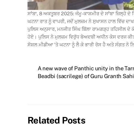
ਸਾਂਬਾ, 8 ਅਕਤੂਬਰ 2025: ਜੰਮੂ-ਕਾਸ਼ਮੀਰ ਦੇ ਸਾਂਬਾ ਜ਼ਿਲ੍ਹੇ ਦੇ
ਘਟਨਾ ਰਾਤ ਨੂੰ ਵਾਪਰੀ, ਜਦੋਂ ਮੁਲਜ਼ਮ ਨੇ ਸੁਖਾਸਨ ਹਾਲ ਵਿੱਚ ਦਾਖ
ਪੁਲਿਸ ਅਨੁਸਾਰ, ਮਨਜੀਤ ਸਿੰਘ ਬਿੱਲਾ ਰਾਮਗੜ੍ਹ ਤਹਿਸੀਲ ਦੇ ਕ
ਹੋਏ। ਪੁਲਿਸ ਨੇ ਮੁਲਜ਼ਮ ਵਿਰੁੱਧ ਬੇਅਦਬੀ ਅਧੀਨ ਕੇਸ ਦਰਜ ਕੀਤਾ
ਸੋਸ਼ਲ ਮੀਡੀਆ ’ਤੇ ਘਟਨਾ ਨੂੰ ਲੈ ਕੇ ਭਾਰੀ ਰੋਸ ਹੈ ਅਤੇ ਸੰਗਤ ਨੇ 
A new wave of Panthic unity in the Ta
Beadbi (sacrilege) of Guru Granth Sahi
Related Posts