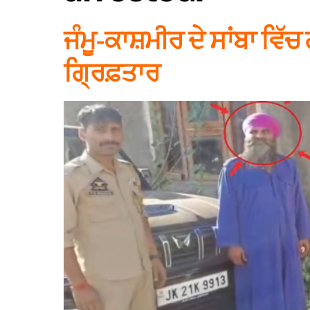
ਜੰਮੂ-ਕਾਸ਼ਮੀਰ ਦੇ ਸਾਂਬਾ ਵਿੱ
ਗ੍ਰਿਫ਼ਤਾਰ