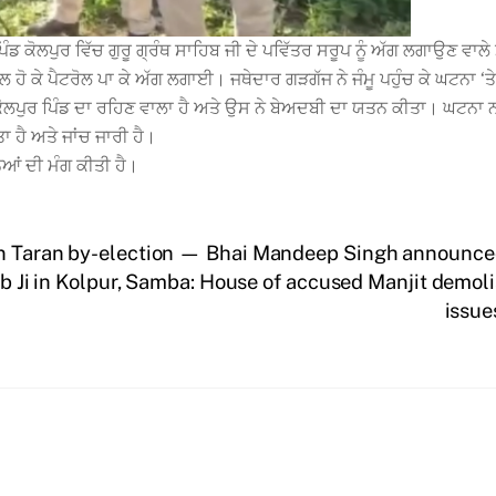
 ਪਿੰਡ ਕੋਲਪੁਰ ਵਿੱਚ ਗੁਰੂ ਗ੍ਰੰਥ ਸਾਹਿਬ ਜੀ ਦੇ ਪਵਿੱਤਰ ਸਰੂਪ ਨੂੰ ਅੱਗ ਲਗਾਉਣ ਵਾਲ
ਲ ਹੋ ਕੇ ਪੈਟਰੋਲ ਪਾ ਕੇ ਅੱਗ ਲਗਾਈ। ਜਥੇਦਾਰ ਗੜਗੱਜ ਨੇ ਜੰਮੂ ਪਹੁੰਚ ਕੇ ਘਟਨਾ ‘ਤ
ੋਲਪੁਰ ਪਿੰਡ ਦਾ ਰਹਿਣ ਵਾਲਾ ਹੈ ਅਤੇ ਉਸ ਨੇ ਬੇਅਦਬੀ ਦਾ ਯਤਨ ਕੀਤਾ। ਘਟਨਾ ਨਾ
 ਹੈ ਅਤੇ ਜਾਂਚ ਜਾਰੀ ਹੈ।
ਨਿਆਂ ਦੀ ਮੰਗ ਕੀਤੀ ਹੈ।
rn Taran by-election — Bhai Mandeep Singh announced
b Ji in Kolpur, Samba: House of accused Manjit demoli
issue