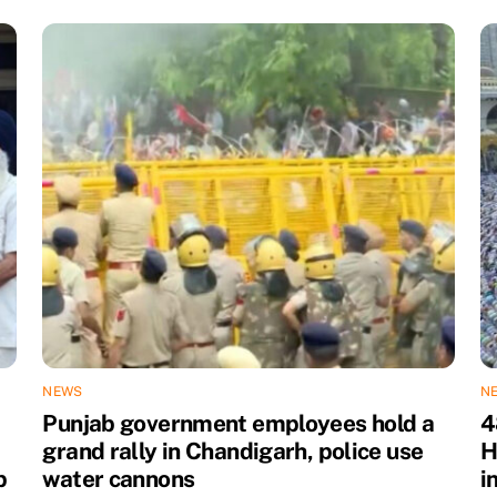
NEWS
N
Punjab government employees hold a
4
grand rally in Chandigarh, police use
H
b
water cannons
i