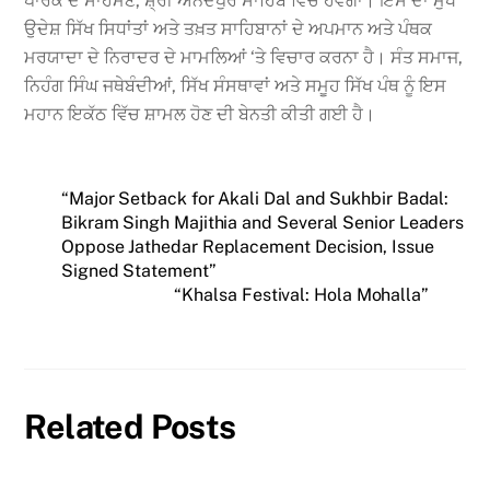
ਪਾਰਕ ਦੇ ਸਾਹਮਣੇ, ਸ਼੍ਰੀ ਅਨੰਦਪੁਰ ਸਾਹਿਬ ਵਿੱਚ ਹੋਵੇਗਾ। ਇਸ ਦਾ ਮੁੱਖ
ਉਦੇਸ਼ ਸਿੱਖ ਸਿਧਾਂਤਾਂ ਅਤੇ ਤਖ਼ਤ ਸਾਹਿਬਾਨਾਂ ਦੇ ਅਪਮਾਨ ਅਤੇ ਪੰਥਕ
ਮਰਯਾਦਾ ਦੇ ਨਿਰਾਦਰ ਦੇ ਮਾਮਲਿਆਂ ‘ਤੇ ਵਿਚਾਰ ਕਰਨਾ ਹੈ। ਸੰਤ ਸਮਾਜ,
ਨਿਹੰਗ ਸਿੰਘ ਜਥੇਬੰਦੀਆਂ, ਸਿੱਖ ਸੰਸਥਾਵਾਂ ਅਤੇ ਸਮੂਹ ਸਿੱਖ ਪੰਥ ਨੂੰ ਇਸ
ਮਹਾਨ ਇਕੱਠ ਵਿੱਚ ਸ਼ਾਮਲ ਹੋਣ ਦੀ ਬੇਨਤੀ ਕੀਤੀ ਗਈ ਹੈ।
“Major Setback for Akali Dal and Sukhbir Badal:
Bikram Singh Majithia and Several Senior Leaders
Oppose Jathedar Replacement Decision, Issue
Signed Statement”
“Khalsa Festival: Hola Mohalla”
Related Posts