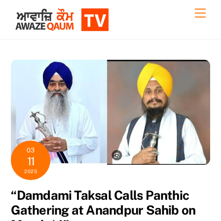
Skip
Back
Men
to
To
content
Top
03
11
2025
“Damdami Taksal Calls Panthic
Gathering at Anandpur Sahib on