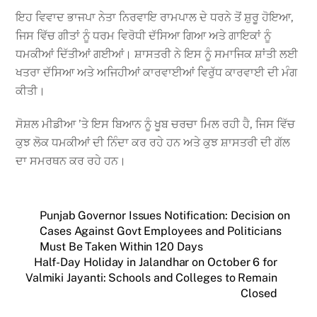
ਇਹ ਵਿਵਾਦ ਭਾਜਪਾ ਨੇਤਾ ਨਿਰਵਾਇ ਰਾਮਪਾਲ ਦੇ ਧਰਨੇ ਤੋਂ ਸ਼ੁਰੂ ਹੋਇਆ,
ਜਿਸ ਵਿੱਚ ਗੀਤਾਂ ਨੂੰ ਧਰਮ ਵਿਰੋਧੀ ਦੱਸਿਆ ਗਿਆ ਅਤੇ ਗਾਇਕਾਂ ਨੂੰ
ਧਮਕੀਆਂ ਦਿੱਤੀਆਂ ਗਈਆਂ। ਸ਼ਾਸਤਰੀ ਨੇ ਇਸ ਨੂੰ ਸਮਾਜਿਕ ਸ਼ਾਂਤੀ ਲਈ
ਖਤਰਾ ਦੱਸਿਆ ਅਤੇ ਅਜਿਹੀਆਂ ਕਾਰਵਾਈਆਂ ਵਿਰੁੱਧ ਕਾਰਵਾਈ ਦੀ ਮੰਗ
ਕੀਤੀ।
ਸੋਸ਼ਲ ਮੀਡੀਆ ’ਤੇ ਇਸ ਬਿਆਨ ਨੂੰ ਖੂਬ ਚਰਚਾ ਮਿਲ ਰਹੀ ਹੈ, ਜਿਸ ਵਿੱਚ
ਕੁਝ ਲੋਕ ਧਮਕੀਆਂ ਦੀ ਨਿੰਦਾ ਕਰ ਰਹੇ ਹਨ ਅਤੇ ਕੁਝ ਸ਼ਾਸਤਰੀ ਦੀ ਗੱਲ
ਦਾ ਸਮਰਥਨ ਕਰ ਰਹੇ ਹਨ।
Punjab Governor Issues Notification: Decision on
Cases Against Govt Employees and Politicians
Must Be Taken Within 120 Days
Half-Day Holiday in Jalandhar on October 6 for
Valmiki Jayanti: Schools and Colleges to Remain
Closed