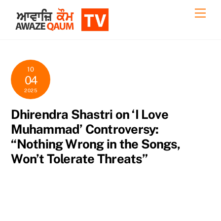
Skip
Back
Men
to
To
content
Top
10
04
2025
Dhirendra Shastri on ‘I Love
Muhammad’ Controversy:
“Nothing Wrong in the Songs,
Won’t Tolerate Threats”