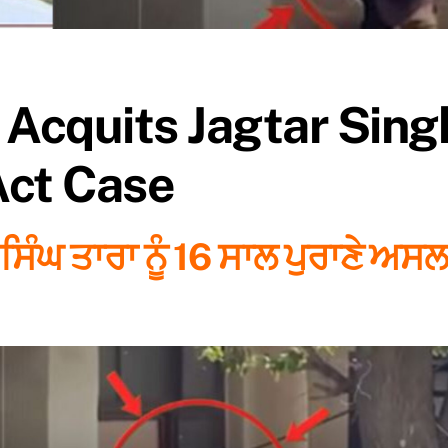
Acquits Jagtar Singh
Act Case
ੰਘ ਤਾਰਾ ਨੂੰ 16 ਸਾਲ ਪੁਰਾਣੇ ਅਸ