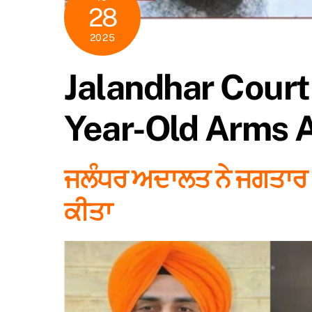
28
2025
Jalandhar Court 
Year-Old Arms 
ਜਲੰਧਰ ਅਦਾਲਤ ਨੇ ਜਗਤਾਰ ਸਿ
ਕੀਤਾ