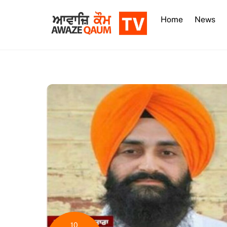
Skip
to
Home
News
content
10