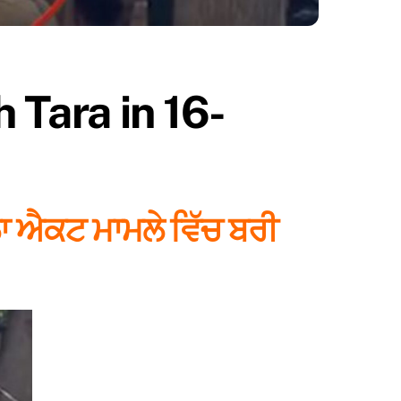
 Tara in 16-
ਲਾ ਐਕਟ ਮਾਮਲੇ ਵਿੱਚ ਬਰੀ