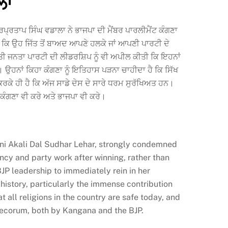
ਲਾ
ਪ੍ਰਤਾਪ ਸਿੰਘ ਵਡਾਲਾ ਨੇ ਭਾਜਪਾ ਦੀ ਮੈਂਬਰ ਪਾਰਲੀਮੈਂਟ ਕੰਗਣਾ
ਹਾ ਕਿ ਉਹ ਜਿੱਤ ਤੋਂ ਬਾਅਦ ਆਪਣੇ ਹਲਕੇ ਜਾਂ ਆਪਣੀ ਪਾਰਟੀ ਦੇ
ਾਰਤੀ ਜਨਤਾ ਪਾਰਟੀ ਦੀ ਲੀਡਰਸ਼ਿਪ ਨੂੰ ਵੀ ਅਪੀਲ ਕੀਤੀ ਕਿ ਇਹਨਾਂ
 ਉਹਨਾਂ ਕਿਹਾ ਕੰਗਣਾ ਨੂੰ ਇਤਿਹਾਸ ਪੜਨਾ ਚਾਹੀਦਾ ਹੈ ਕਿ ਸਿੱਖ
ੀ ਕਰਕੇ ਹੀ ਹੈ ਕਿ ਅੱਜ ਸਾਡੇ ਦੇਸ ਦੇ ਸਾਰੇ ਧਰਮ ਸੁਰੱਖਿਅਤ ਹਨ।
ਾਂ ਕੰਗਣਾ ਵੀ ਕਰੇ ਅਤੇ ਭਾਜਪਾ ਵੀ ਕਰੇ।
ani Akali Dal Sudhar Lehar, strongly condemned
cy and party work after winning, rather than
JP leadership to immediately rein in her
istory, particularly the immense contribution
t all religions in the country are safe today, and
 decorum, both by Kangana and the BJP.