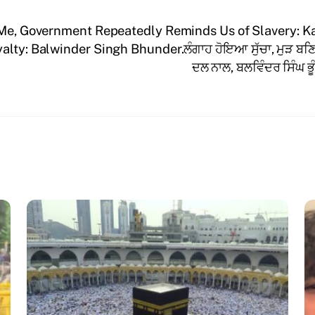
 Me, Government Repeatedly Reminds Us of Slavery: Ka
yalty: Balwinder Singh Bhunder.ਲੰਗਾਹ ਹੋਇਆ ਸੁੱਚਾ, ਮੁੜ ਬਣਿ
ਦਲ ਨਾਲ, ਬਲਵਿੰਦਰ ਸਿੰਘ ਭੂ