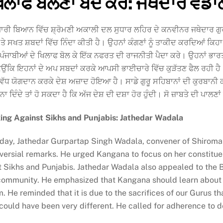
 ਖਿਲਾਫ ਬੋਲਣਾ ਬੰਦ ਕਰੇ: ਜਥੇਦਾਰ ਵਡਾ
ਜਾਰੀ ਬਿਆਨ ਵਿੱਚ ਸ਼੍ਰੋਮਣੀ ਅਕਾਲੀ ਦਲ ਸੁਧਾਰ ਲਹਿਰ ਦੇ ਕਨਵੀਨਰ ਜਥੇਦਾਰ ਗੁਰ
ਤੇ ਸਖਤ ਸ਼ਬਦਾਂ ਵਿੱਚ ਨਿੰਦਾ ਕੀਤੀ ਹੈ। ਉਹਨਾਂ ਕੰਗਣਾਂ ਨੂੰ ਤਾਕੀਦ ਕਰਦਿਆਂ ਕਿ
 ਤੇ ਪੰਜਾਬੀਆਂ ਦੇ ਖਿਲਾਫ ਬੋਲ ਕੇ ਇੱਕ ਨਫਰਤ ਦੀ ਰਾਜਨੀਤੀ ਪੈਦਾ ਕਰੇ। ਉਹਨਾਂ ਭ
ਉਂਕਿ ਇਹਨਾਂ ਦੇ ਅਪ ਸਬਦਾਂ ਕਰਕੇ ਆਪਸੀ ਭਾਈਚਾਰੇ ਵਿੱਚ ਕੁੜੱਤਣ ਫੈਲ ਰਹੀ ਹੈ।
ਤੋਂ ਵੱਧ ਯੋਗਦਾਨ ਕਰਕੇ ਦੇਸ਼ ਅਜ਼ਾਦ ਹੋਇਆ ਹੈ। ਸਾਡੇ ਗੁਰੂ ਸਹਿਬਾਨਾਂ ਦੀ ਕੁਰਬਾਨ
ਦਿੰਦੇ ਤਾਂ ਹੋ ਸਕਦਾ ਹੈ ਕਿ ਅੱਜ ਦੇਸ਼ ਦੀ ਦਸ਼ਾ ਹੋਰ ਹੁੰਦੀ। ਸੋ ਜ਼ਾਬਤੇ ਦੀ ਪਾਲਣ
ng Against Sikhs and Punjabis: Jathedar Wadala
oday, Jathedar Gurpartap Singh Wadala, convener of Shirom
ersial remarks. He urged Kangana to focus on her constituen
st Sikhs and Punjabis. Jathedar Wadala also appealed to the B
 community. He emphasized that Kangana should learn about h
. He reminded that it is due to the sacrifices of our Gurus tha
ry could have been very different. He called for adherence to