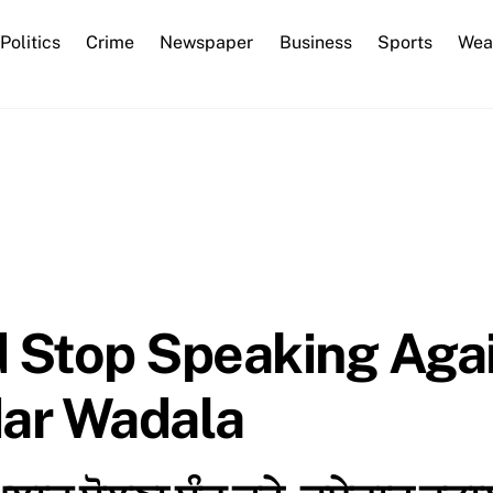
Back
Politics
Crime
Newspaper
Business
Sports
Wea
To
Top
 Stop Speaking Agai
dar Wadala