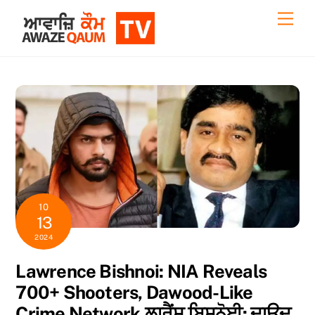
Skip
Back
Men
to
To
content
Top
10
13
2024
Lawrence Bishnoi: NIA Reveals
700+ Shooters, Dawood-Like
Crime Network.ਲਾਰੈਂਸ ਬਿਸ਼ਨੋਈ: ਦਾਊਦ