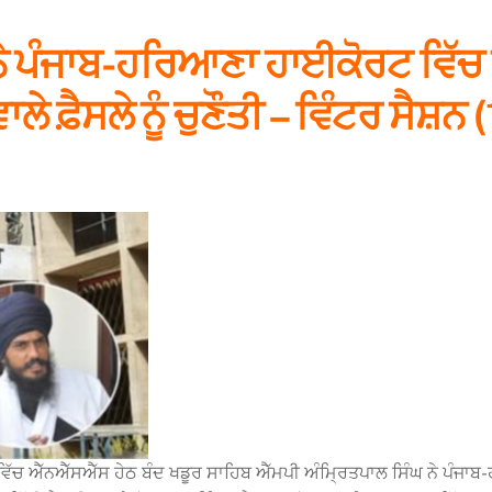
ਨੇ ਪੰਜਾਬ-ਹਰਿਆਣਾ ਹਾਈਕੋਰਟ ਵਿੱਚ
ੇ ਫ਼ੈਸਲੇ ਨੂੰ ਚੁਣੌਤੀ – ਵਿੰਟਰ ਸੈਸ਼ਨ
ਵਿੱਚ ਐੱਨਐੱਸਐੱਸ ਹੇਠ ਬੰਦ ਖਡੂਰ ਸਾਹਿਬ ਐੱਮਪੀ ਅੰਮ੍ਰਿਤਪਾਲ ਸਿੰਘ ਨੇ ਪੰਜ