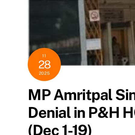
11
28
2025
MP Amritpal Sin
Denial in P&H H
(Dec 1-19)