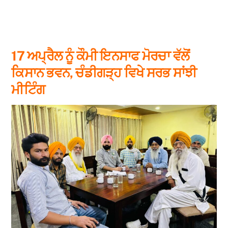
17 ਅਪ੍ਰੈਲ ਨੂੰ ਕੌਮੀ ਇਨਸਾਫ ਮੋਰਚਾ ਵੱਲੋਂ
ਕਿਸਾਨ ਭਵਨ, ਚੰਡੀਗੜ੍ਹ ਵਿਖੇ ਸਰਭ ਸਾਂਝੀ
ਮੀਟਿੰਗ