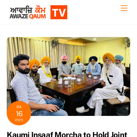
Skip
Back
Men
to
To
content
Top
04
16
2025
Kaumi Insaaf Morcha to Hold Joint