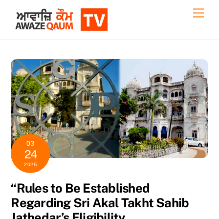
Skip
Back
Men
to
To
content
Top
03
24
2025
“Rules to Be Established
Regarding Sri Akal Takht Sahib
Jathedar’s Eligibility,