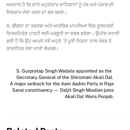
ਅਰਦਾਸ ਹੈ ਕਿ ਸਾਰੇ ਅਹੁਦੇਦਾਰ ਸਾਹਿਬਾਨਾਂ ਨੂੰ ਪੰਥ ਅਤੇ ਪੰਜਾਬ ਦੀ
ਨਿਸ਼ਕਾਮ ਸੇਵਾ ਕਰਨ ਦਾ ਬਲ ਬਖ਼ਸ਼ੇ।
ਸ. ਢੀਂਡਸਾ ਦਾ ਤਜਰਬਾ ਅਤੇ ਆਰਥਿਕ ਮਾਮਲਿਆਂ ਵਿਚ ਦੂਰਦਰਸ਼ੀ
ਦ੍ਰਿਸ਼ਟਿਕੋਣ ਪਾਰਟੀ ਲਈ ਮਜ਼ਬੂਤੀ ਦਾ ਸਬਬ ਬਣੇਗਾ। ਉਮੀਦ ਜਤਾਈ
ਗਈ ਹੈ ਕਿ ਉਹ ਆਪਣੇ ਨਵੇਂ ਅਹੁਦੇ ’ਤੇ ਪੂਰੀ ਨਿਸ਼ਠਾ ਨਾਲ ਪੰਥਕ ਤੇ
ਰਾਜਨੀਤਕ ਸੇਵਾ ਜਾਰੀ ਰੱਖਣਗੇ।
S. Gurpratap Singh Wadala appointed as the
Secretary General of the Shiromani Akali Dal.
A major setback for the Aam Aadmi Party in Raja
Sansi constituency — Daljit Singh Miadian joins
Akali Dal Waris Punjab.