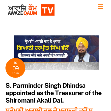
Skip
Back
Men
to
To
content
Top
10
09
2025
S. Parminder Singh Dhindsa
appointed as the Treasurer of the
Shiromani Akali Dal.
ਸ਼੍ਰੋਮਣੀ ਅਕਾਲੀ ਦਲ ਦੇ ਖਜਾਨਚੀ ਵਜੋਂ ਸ.