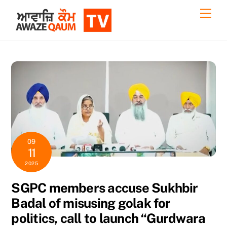
Skip
Back
Men
to
To
content
Top
09
11
2025
SGPC members accuse Sukhbir
Badal of misusing golak for
politics, call to launch “Gurdwara