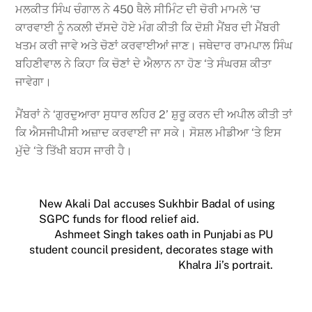
ਮਲਕੀਤ ਸਿੰਘ ਚੰਗਾਲ ਨੇ 450 ਥੈਲੇ ਸੀਮਿੰਟ ਦੀ ਚੋਰੀ ਮਾਮਲੇ ‘ਚ
ਕਾਰਵਾਈ ਨੂੰ ਨਕਲੀ ਦੱਸਦੇ ਹੋਏ ਮੰਗ ਕੀਤੀ ਕਿ ਦੋਸ਼ੀ ਮੈਂਬਰ ਦੀ ਮੈਂਬਰੀ
ਖਤਮ ਕਰੀ ਜਾਵੇ ਅਤੇ ਚੋਣਾਂ ਕਰਵਾਈਆਂ ਜਾਣ। ਜਥੇਦਾਰ ਰਾਮਪਾਲ ਸਿੰਘ
ਬਹਿਣੀਵਾਲ ਨੇ ਕਿਹਾ ਕਿ ਚੋਣਾਂ ਦੇ ਐਲਾਨ ਨਾ ਹੋਣ ‘ਤੇ ਸੰਘਰਸ਼ ਕੀਤਾ
ਜਾਵੇਗਾ।
ਮੈਂਬਰਾਂ ਨੇ ‘ਗੁਰਦੁਆਰਾ ਸੁਧਾਰ ਲਹਿਰ 2’ ਸ਼ੁਰੂ ਕਰਨ ਦੀ ਅਪੀਲ ਕੀਤੀ ਤਾਂ
ਕਿ ਐਸਜੀਪੀਸੀ ਅਜ਼ਾਦ ਕਰਵਾਈ ਜਾ ਸਕੇ। ਸੋਸ਼ਲ ਮੀਡੀਆ ‘ਤੇ ਇਸ
ਮੁੱਦੇ ‘ਤੇ ਤਿੱਖੀ ਬਹਸ ਜਾਰੀ ਹੈ।
New Akali Dal accuses Sukhbir Badal of using
SGPC funds for flood relief aid.
Ashmeet Singh takes oath in Punjabi as PU
student council president, decorates stage with
Khalra Ji’s portrait.