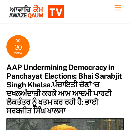
Skip
Back
Men
to
To
content
Top
09
30
2024
AAP Undermining Democracy in
Panchayat Elections: Bhai Sarabjit
Singh Khalsa.ਪੰਚਾਇਤੀ ਚੋਣਾਂ ‘ਚ
ਦਖਲਅੰਦਾਜ਼ੀ ਕਰਕੇ ਆਮ ਆਦਮੀ ਪਾਰਟੀ
ਲੋਕਤੰਤਰ ਨੂੰ ਖਤਮ ਕਰ ਰਹੀ ਹੈ: ਭਾਈ
ਸਰਬਜੀਤ ਸਿੰਘ ਖਾਲਸਾ