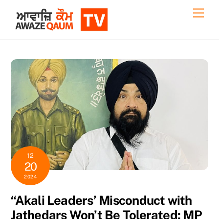
Skip
Back
Men
to
To
content
Top
12
20
2024
“Akali Leaders’ Misconduct with
Jathedars Won’t Be Tolerated: MP