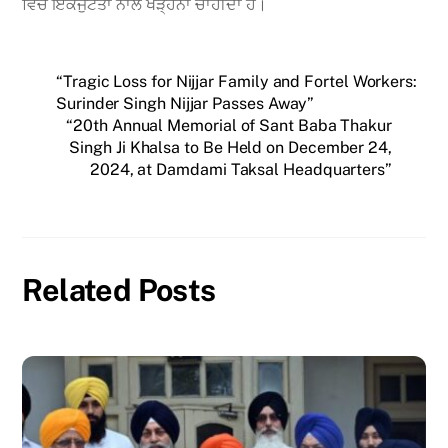
ਵਿੱਚ ਇਕਜੁੱਟਤਾ ਨਾਲ ਖੜ੍ਹਨਾ ਚਾਹੀਦਾ ਹੈ।
“Tragic Loss for Nijjar Family and Fortel Workers:
Surinder Singh Nijjar Passes Away”
“20th Annual Memorial of Sant Baba Thakur
Singh Ji Khalsa to Be Held on December 24,
2024, at Damdami Taksal Headquarters”
Related Posts