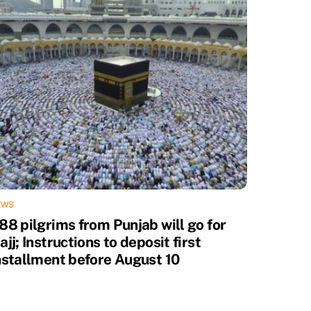
EWS
88 pilgrims from Punjab will go for
ajj; Instructions to deposit first
nstallment before August 10