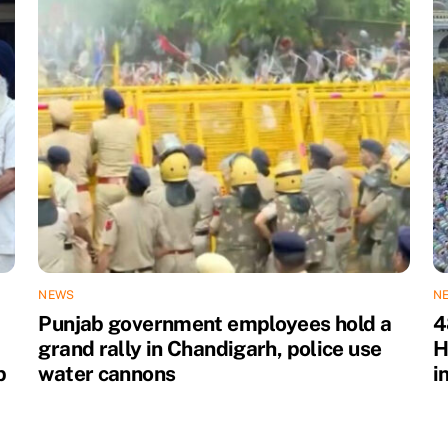
NEWS
N
Punjab government employees hold a
4
grand rally in Chandigarh, police use
H
b
water cannons
i