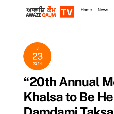
Skip
to
Home
News
content
12
23
2024
“20th Annual Me
Khalsa to Be He
Damdami Taksal