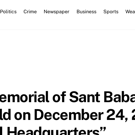
Back
Politics
Crime
Newspaper
Business
Sports
Wea
To
Top
morial of Sant Baba
ld on December 24, 
 Headquarters”