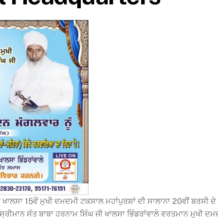
ਜੀ ਖਾਲਸਾ 15ਵੇਂ ਮੁਖੀ ਦਮਦਮੀ ਟਕਸਾਲ ਮਹਾਂਪੁਰਸ਼ਾਂ ਦੀ ਸਾਲਾਨਾ 20ਵੀਂ ਬਰਸ
ੰ ਸ੍ਰੀਮਾਨ ਸੰਤ ਬਾਬਾ ਹਰਨਾਮ ਸਿੰਘ ਜੀ ਖਾਲਸਾ ਭਿੰਡਰਾਂਵਾਲੇ ਵਰਤਮਾਨ ਮੁਖੀ ਦ