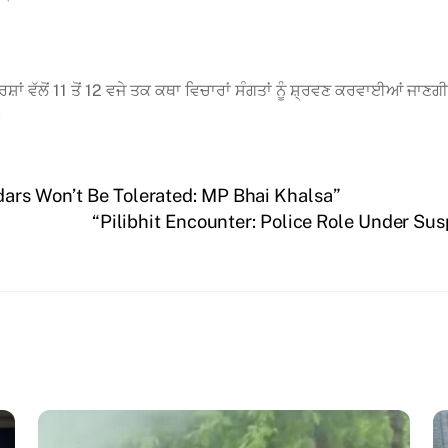
ਾਂ ਵੱਲੋਂ 11 ਤੋਂ 12 ਵਜੇ ਤਕ ਕਥਾ ਵਿਚਾਰਾਂ ਸੰਗਤਾਂ ਨੂੰ ਸ਼੍ਰਵਣ ਕਰਵਾਈਆਂ ਜਾਣ
।
dars Won’t Be Tolerated: MP Bhai Khalsa”
“Pilibhit Encounter: Police Role Under Sus