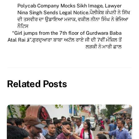
Polycab Company Mocks Sikh Image, Lawyer
Nina Singh Sends Legal Notice.ਪੌਲੀਕੇਬ ਕੰਪਨੀ ਨੇ ਸਿੱਖ
ਦੀ ਤਸਵੀਰ ਦਾ ਉਡਾਇਆ ਮਜਾਕ, ਵਕੀਲ ਨੀਨਾ ਸਿੰਘ ਨੇ ਭੇਜਿਆ
ਨੌਟਿਸ
“Girl jumps from the 7th floor of Gurdwara Baba
Atal Rai Ji”.ਗੁਰਦੁਆਰਾ ਬਾਬਾ ਅਟੱਲ ਰਾਏ ਜੀ ਦੀ 7ਵੀਂ ਮੰਜ਼ਿਲ ਤੋਂ
ਲੜਕੀ ਨੇ ਮਾਰੀ ਛਾਲ
Related Posts