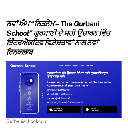
ਨਵਾਂ ਐਪ “ਨਿਤਨੇਮ – The Gurbani
School” ਗੁਰਬਾਣੀ ਦੇ ਸਹੀ ਉਚਾਰਨ ਵਿੱਚ
ਇੰਟਰਐਕਟਿਵ ਵਿਸ਼ੇਸ਼ਤਾਵਾਂ ਨਾਲ ਨਵਾਂ
ਇਨਕਲਾਬ
Gurbanischool.com