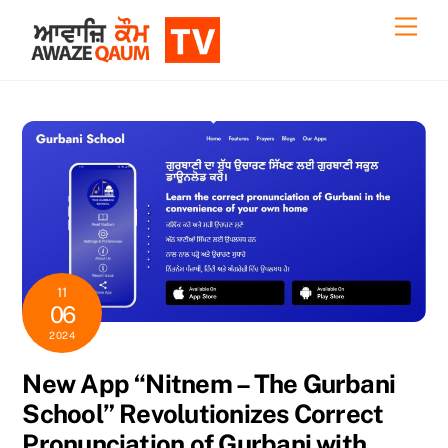
Skip
Back
Men
to
To
content
Top
11
06
2024
New App “Nitnem – The Gurbani
School” Revolutionizes Correct
Pronunciation of Gurbani with