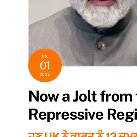
08
01
2025
Now a Jolt from 
Repressive Reg
ਹੁਣ UK ਨੇ ਭਾਰਤ ਨੂੰ 12 ਦਮਨ