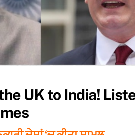
the UK to India! Lis
imes
ਕਾਰੀ ਦੇਸ਼ਾਂ ‘ਚ ਕੀਤਾ ਸ਼ਾਮਲ