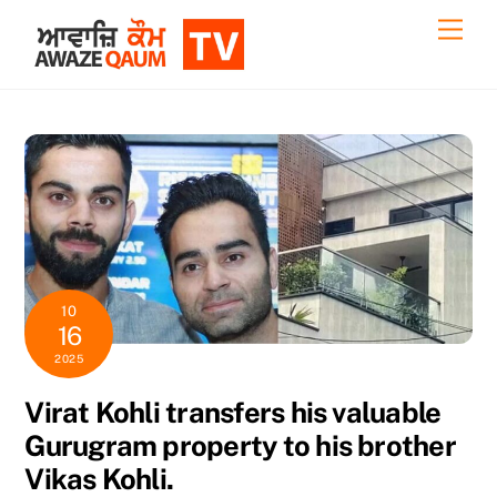
Skip
Back
Men
to
To
content
Top
10
16
2025
Virat Kohli transfers his valuable
Gurugram property to his brother
Vikas Kohli.