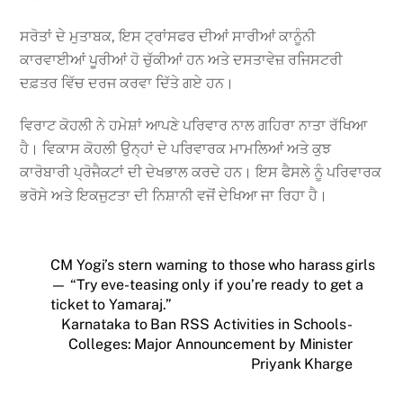
ਸਰੋਤਾਂ ਦੇ ਮੁਤਾਬਕ, ਇਸ ਟ੍ਰਾਂਸਫਰ ਦੀਆਂ ਸਾਰੀਆਂ ਕਾਨੂੰਨੀ
ਕਾਰਵਾਈਆਂ ਪੂਰੀਆਂ ਹੋ ਚੁੱਕੀਆਂ ਹਨ ਅਤੇ ਦਸਤਾਵੇਜ਼ ਰਜਿਸਟਰੀ
ਦਫ਼ਤਰ ਵਿੱਚ ਦਰਜ ਕਰਵਾ ਦਿੱਤੇ ਗਏ ਹਨ।
ਵਿਰਾਟ ਕੋਹਲੀ ਨੇ ਹਮੇਸ਼ਾਂ ਆਪਣੇ ਪਰਿਵਾਰ ਨਾਲ ਗਹਿਰਾ ਨਾਤਾ ਰੱਖਿਆ
ਹੈ। ਵਿਕਾਸ ਕੋਹਲੀ ਉਨ੍ਹਾਂ ਦੇ ਪਰਿਵਾਰਕ ਮਾਮਲਿਆਂ ਅਤੇ ਕੁਝ
ਕਾਰੋਬਾਰੀ ਪ੍ਰੋਜੈਕਟਾਂ ਦੀ ਦੇਖਭਾਲ ਕਰਦੇ ਹਨ। ਇਸ ਫੈਸਲੇ ਨੂੰ ਪਰਿਵਾਰਕ
ਭਰੋਸੇ ਅਤੇ ਇਕਜੁਟਤਾ ਦੀ ਨਿਸ਼ਾਨੀ ਵਜੋਂ ਦੇਖਿਆ ਜਾ ਰਿਹਾ ਹੈ।
CM Yogi’s stern warning to those who harass girls
— “Try eve-teasing only if you’re ready to get a
ticket to Yamaraj.”
Karnataka to Ban RSS Activities in Schools-
Colleges: Major Announcement by Minister
Priyank Kharge