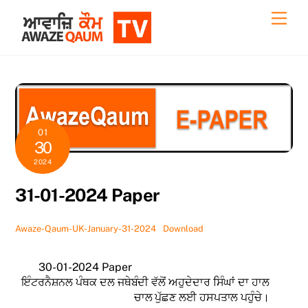
Skip
Back
Men
to
To
content
Top
01
30
2024
31-01-2024 Paper
Awaze-Qaum-UK-January-31-2024
Download
30-01-2024 Paper
ਇੰਟਰਨੈਸ਼ਨਲ ਪੰਥਕ ਦਲ ਜਥੇਬੰਦੀ ਵੱਲੋਂ ਅਹੁਦੇਦਾਰ ਸਿੰਘਾਂ ਦਾ ਹਾਲ
ਚਾਲ ਪੁੱਛਣ ਲਈ ਹਸਪਤਾਲ ਪਹੁੰਚੇ।